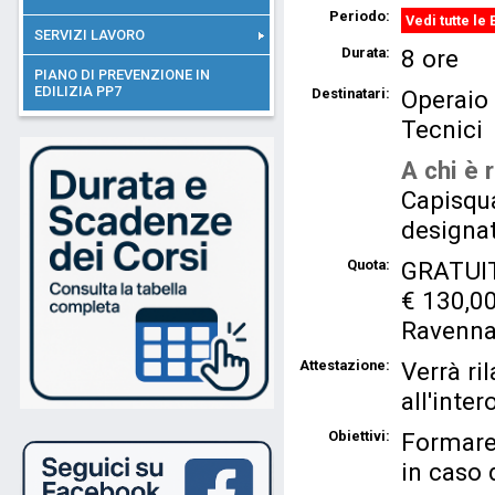
Periodo:
Vedi tutte le 
SERVIZI LAVORO
Durata:
8 ore
PIANO DI PREVENZIONE IN
EDILIZIA PP7
Destinatari:
Operaio
Tecnici
A chi è r
Capisqua
designat
Quota:
GRATUITO
€ 130,00 
Ravenna
Attestazione:
Verrà ri
all'inter
Obiettivi:
Formare
in caso 