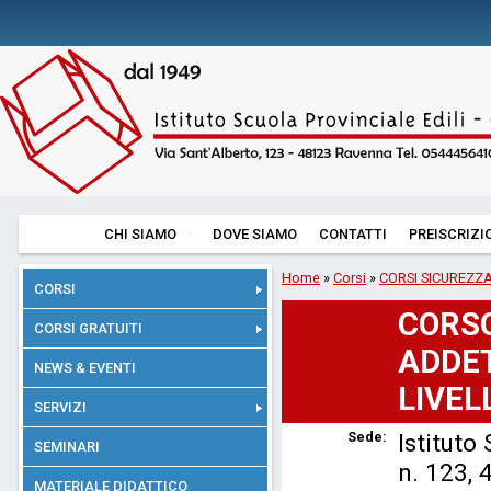
CHI SIAMO
DOVE SIAMO
CONTATTI
PREISCRIZI
Home
»
Corsi
»
CORSI SICUREZZ
CORSI
CORSO
CORSI GRATUITI
ADDET
NEWS & EVENTI
LIVEL
SERVIZI
Sede:
Istituto
SEMINARI
n. 123,
MATERIALE DIDATTICO