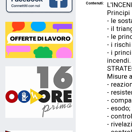
Contenuti:
L'INCEN
Principi
- le sos
- il tri
- le pri
- i risch
- i prin
incendi.
STRATEG
Misure a
- reazio
- resist
- compa
- esodo;
- control
- rivela