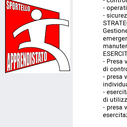
- contro
- operat
- sicure
STRATEG
Gestione
emergen
manutenz
ESERCI
- Presa 
di contr
- presa 
individu
- esercit
di utiliz
- presa 
esercita