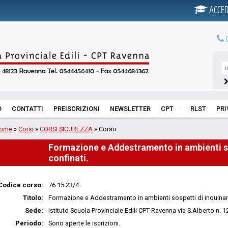
ACCED
0
O
CONTATTI
PREISCRIZIONI
NEWSLETTER
CPT
RLST
PR
ome
»
Corsi
»
CORSI SICUREZZA
» Corso
Formazione e Addestramento in ambienti s
confinati.
Codice corso:
76.15.23/4
Titolo:
Formazione e Addestramento in ambienti sospetti di inquinam
Sede:
Istituto Scuola Provinciale Edili CPT Ravenna via S.Alberto n. 
Periodo:
Sono aperte le iscrizioni.