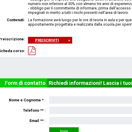
numero non inferiore al 30% con almeno tre anni di esperienza n
- obbligo per il committente di informare, prima dell'accesso ne
impegnati in merito a tutti i rischi presenti nell'area di lavoro.
Contenuti:
La formazione avrà luogo per le ore di teoria in aula e per quel
appositamente progettata e realizzata dalla scuola per sperim
Preiscrizione:
PREISCRIVITI
Scheda corso:
Form di contatto
Richiedi informazioni! Lascia i tuo
Nome e Cognome * :
Telefono ** :
Email ** :