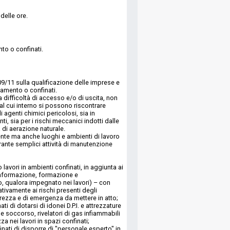
delle ore.
to o confinati.
09/11 sulla qualificazione delle imprese e
namento o confinati.
difficoltà di accesso e/o di uscita, non
al cui interno si possono riscontrare
i agenti chimici pericolosi, sia in
, sia per i rischi meccanici indotti dalle
à di aerazione naturale.
ente ma anche luoghi e ambienti di lavoro
rante semplici attività di manutenzione
lavori in ambienti confinati, in aggiunta ai
a informazione, formazione e
ro, qualora impegnato nei lavori) – con
tivamente ai rischi presenti degli
urezza e di emergenza da mettere in atto;
i di dotarsi di idonei D.P.I. e attrezzature
e soccorso, rivelatori di gas infiammabili
a nei lavori in spazi confinati;
nati di disporre di "personale esperto" in