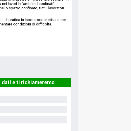
ei lavori in "ambienti confinati".
llo spazio confinato, tutti i lavoratori
le di pratica in laboratorio in situazione
entare condizioni di difficoltà.
i dati e ti richiameremo