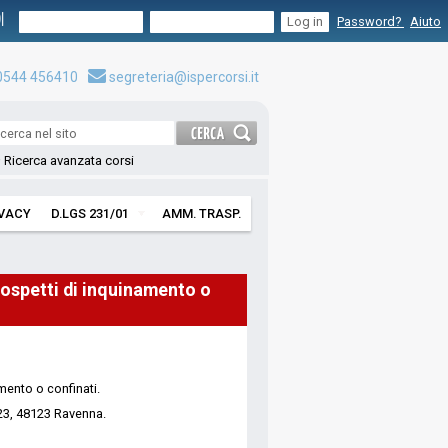
I
Password?
Aiuto
544 456410
segreteria@ispercorsi.it
Ricerca avanzata corsi
IVACY
D.LGS 231/01
AMM. TRASP.
ospetti di inquinamento o
ento o confinati.
123, 48123 Ravenna.