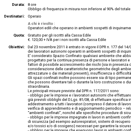
Durata:
8 ore
Obbligo di frequenza in misura non inferiore al 90% del totale 
Destinatari:
Operaio
A chi è rivolto :
Operatori edili che operano in ambienti sospetti di inquinamen
Quota:
Gratuito per gli iscritti alla Cassa Edile
€. 120,00 + IVA per i non iscritti alla Cassa Edile
Obiettivi:
Dal 23 novembre 2011 è entrato in vigore il DPR n. 177 del 14/
dei lavoratori autonomi operanti in ambienti sospetti di inqui
E' considerato Spazio Confinato qualsiasi ambiente che abbia 
progettato per la continua presenza di persone e lavoratori e 
fattori di possibile accrescimento dei rischi (sia in presenza d
considerazione delle caratteristiche geometriche degli ambienti
attrezzature o dai materiali presenti), insufficienza o difficolt
Gli spazi confinati inoltre possono essere sia di tipo perman
che possono diventare tali o durante la loro costruzione o du
straordinaria.
Le principali misure previste dal DPR n. 117/2011 sono:
- obbligo per le imprese e i lavoratori autonomi che effettuano 
già previsti obblighi del D.Lgs. 81/08, di effettuare specific
addestramento a tutti i lavoratori (compreso il datore di lavo
verifica di apprendimento e di aggiornamento periodico – rela
“ambienti confinati”, nonché alle specifiche procedure di sic
- obbligo per le imprese impegnate in lavori in ambienti confinat
di sicurezza (ad esempio autorespiratori, sistemi di recupero 
e/o tossici e/o di ossigeno) necessari per garantire la sicurezz
- obbligo per le imprese che eseguono lavori in ambienti confi