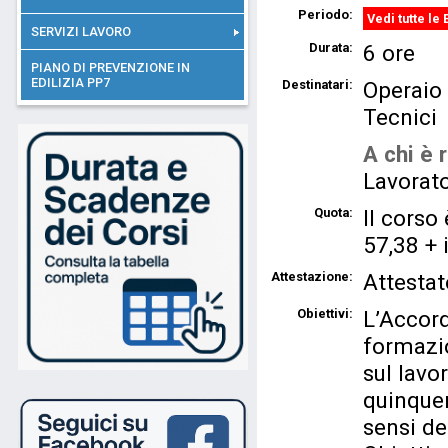
Periodo:
Vedi tutte le 
SERVIZI LAVORO
Durata:
6 ore
PIANO DI PREVENZIONE IN
EDILIZIA PP7
Destinatari:
Operaio
Tecnici
A chi è r
Lavorato
Quota:
Il corso 
57,38 + 
Attestazione:
Attestat
Obiettivi:
L’Accord
formazio
sul lavo
quinquen
sensi de