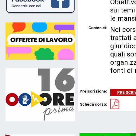
Obiettiv
sui temi
le mansi
Contenuti:
Nei cors
trattat
giuridic
quali so
organizz
fonti di
Preiscrizione:
PREISCRIV
Scheda corso: