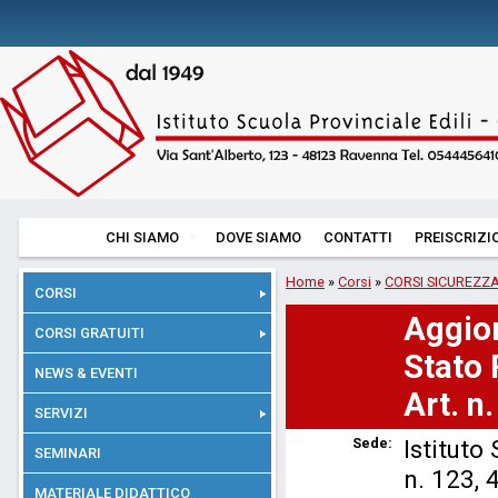
CHI SIAMO
DOVE SIAMO
CONTATTI
PREISCRIZI
Home
»
Corsi
»
CORSI SICUREZZ
CORSI
Aggio
CORSI GRATUITI
Stato 
NEWS & EVENTI
Art. n.
SERVIZI
Sede:
Istituto
SEMINARI
n. 123,
MATERIALE DIDATTICO