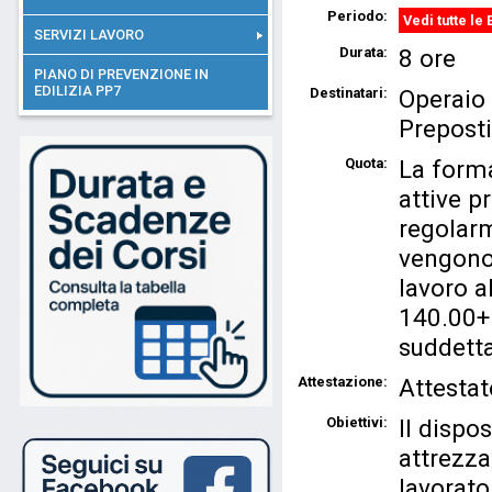
Periodo:
Vedi tutte le 
SERVIZI LAVORO
Durata:
8 ore
PIANO DI PREVENZIONE IN
EDILIZIA PP7
Destinatari:
Operaio
Preposti
Quota:
La forma
attive p
regolarm
vengono 
lavoro a
140.00+IV
suddetta
Attestazione:
Attestat
Obiettivi:
Il dispo
attrezza
lavorato