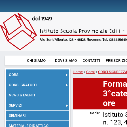
CHI SIAMO
DOVE SIAMO
CONTATTI
PREISCRIZI
Home
»
Corsi
»
CORSI SICUREZZ
CORSI
Forma
CORSI GRATUITI
3°cate
NEWS & EVENTI
ore
SERVIZI
Sede:
Istituto
SEMINARI
n. 123,
MATERIALE DIDATTICO