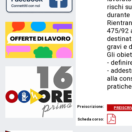
rischi s
durante 
Rientran
475/92 a
destinat
gravi e 
Gli obie
- definir
- addest
alla con
pratiche
Preiscrizione:
PREISCRIV
Scheda corso: