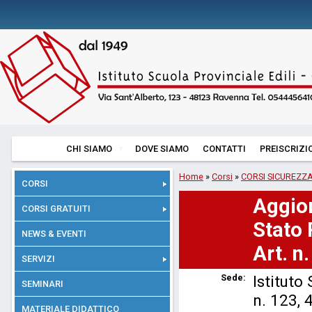
CHI SIAMO
DOVE SIAMO
CONTATTI
PREISCRIZI
Home
»
Corsi
»
CORSI SICUREZZ
CORSI
Aggio
CORSI GRATUITI
Stato 
NEWS & EVENTI
Art. n.
SERVIZI
Sede:
Istituto
SEMINARI
n. 123,
MATERIALE DIDATTICO