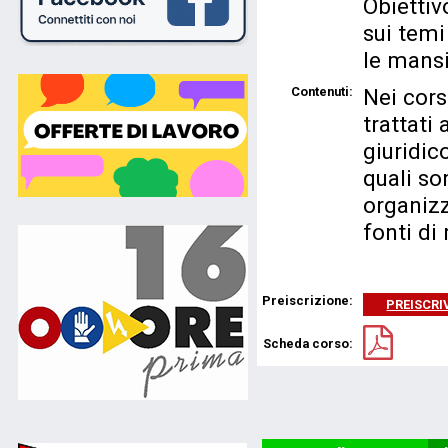
Obiettiv
sui temi
le mansi
Contenuti:
Nei cors
trattat
giuridic
quali so
organizz
fonti di
Preiscrizione:
PREISCRIV
Scheda corso: