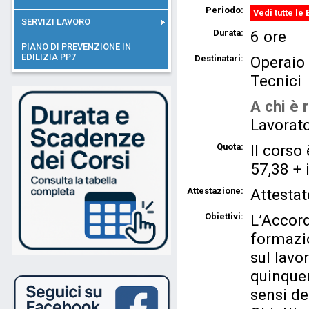
Periodo:
Vedi tutte le 
SERVIZI LAVORO
Durata:
6 ore
PIANO DI PREVENZIONE IN
EDILIZIA PP7
Destinatari:
Operaio
Tecnici
A chi è r
Lavorato
Quota:
Il corso 
57,38 + 
Attestazione:
Attestat
Obiettivi:
L’Accord
formazio
sul lavo
quinquen
sensi de