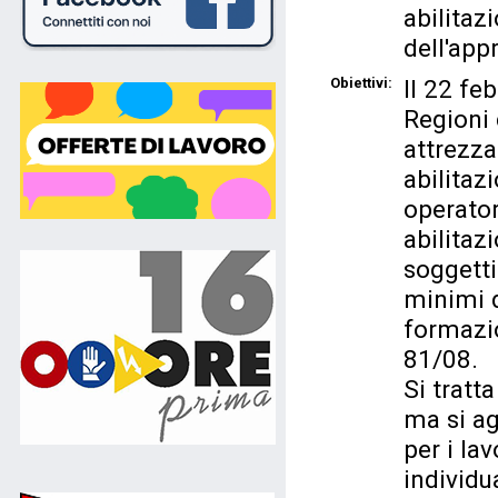
abilitaz
dell'ap
Obiettivi:
Il 22 fe
Regioni 
attrezza
abilitaz
operator
abilitazi
soggetti 
minimi d
formazio
81/08.
Si tratt
ma si a
per i lav
individu