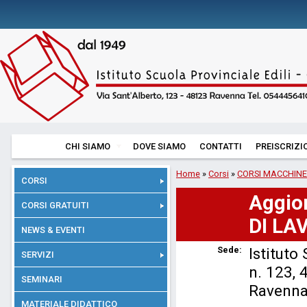
CHI SIAMO
DOVE SIAMO
CONTATTI
PREISCRIZI
Home
»
Corsi
»
CORSI MACCHINE
CORSI
Aggio
CORSI GRATUITI
DI LA
NEWS & EVENTI
Sede:
Istituto
SERVIZI
n. 123,
SEMINARI
Ravenna
MATERIALE DIDATTICO