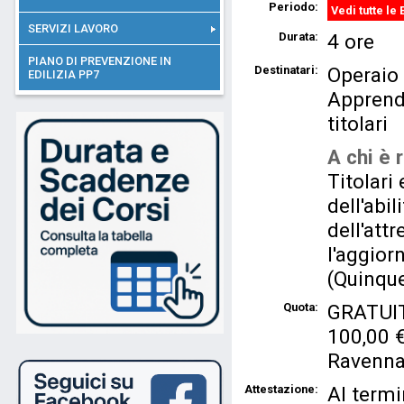
Periodo:
Vedi tutte le 
SERVIZI LAVORO
Durata:
4 ore
PIANO DI PREVENZIONE IN
Destinatari:
Operaio
EDILIZIA PP7
Apprend
titolari
A chi è r
Titolari
dell'abil
dell'att
l'aggio
(Quinqu
Quota:
GRATUITO
100,00 € 
Ravenna
Attestazione:
Al termi