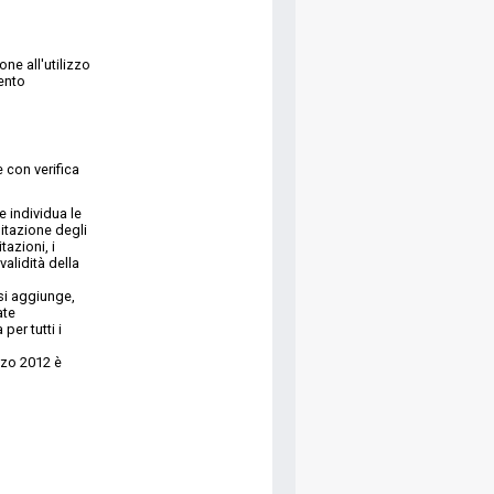
one all'utilizzo
mento
e con verifica
e individua le
litazione degli
tazioni, i
 validità della
si aggiunge,
ate
er tutti i
rzo 2012 è