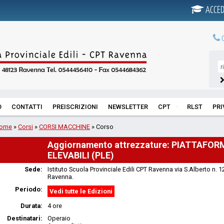
ACCED
0
O
CONTATTI
PREISCRIZIONI
NEWSLETTER
CPT
RLST
PR
ome
»
Corsi
»
CORSI MACCHINE
» Corso
Aggiornamento attrezzature: PIATTAFOR
ELEVABILI (PLE)
Sede:
Istituto Scuola Provinciale Edili CPT Ravenna via S.Alberto n. 
Ravenna.
Periodo:
Vedi tutte le Edizioni
Durata:
4 ore
Destinatari:
Operaio