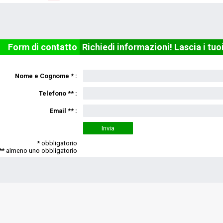
Form di contatto
Richiedi informazioni! Lascia i tuo
Nome e Cognome * :
Telefono ** :
Email ** :
* obbligatorio
** almeno uno obbligatorio