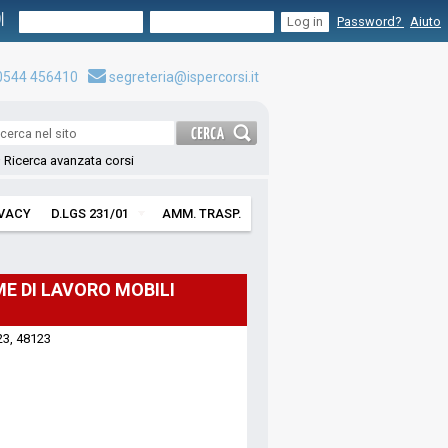
I
Password?
Aiuto
544 456410
segreteria@ispercorsi.it
Ricerca avanzata corsi
IVACY
D.LGS 231/01
AMM. TRASP.
ME DI LAVORO MOBILI
123, 48123