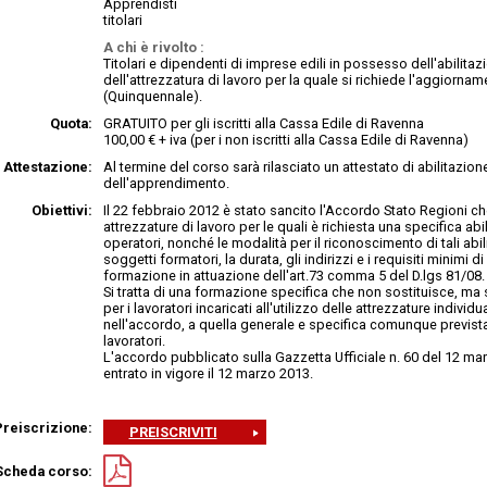
Apprendisti
titolari
A chi è rivolto :
Titolari e dipendenti di imprese edili in possesso dell'abilitazi
dell'attrezzatura di lavoro per la quale si richiede l'aggiorna
(Quinquennale).
Quota:
GRATUITO per gli iscritti alla Cassa Edile di Ravenna
100,00 € + iva (per i non iscritti alla Cassa Edile di Ravenna)
Attestazione:
Al termine del corso sarà rilasciato un attestato di abilitazion
dell'apprendimento.
Obiettivi:
Il 22 febbraio 2012 è stato sancito l'Accordo Stato Regioni ch
attrezzature di lavoro per le quali è richiesta una specifica abi
operatori, nonché le modalità per il riconoscimento di tali abili
soggetti formatori, la durata, gli indirizzi e i requisiti minimi di
formazione in attuazione dell'art.73 comma 5 del D.lgs 81/08.
Si tratta di una formazione specifica che non sostituisce, ma 
per i lavoratori incaricati all'utilizzo delle attrezzature individu
nell'accordo, a quella generale e specifica comunque prevista p
lavoratori.
L'accordo pubblicato sulla Gazzetta Ufficiale n. 60 del 12 ma
entrato in vigore il 12 marzo 2013.
Preiscrizione:
PREISCRIVITI
Scheda corso: