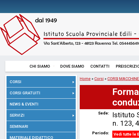
CHI SIAMO
DOVE SIAMO
CONTATTI
PREISCRIZI
Home
»
Corsi
»
CORSI MACCHINE
CORSI
Formaz
CORSI GRATUITI
condu
NEWS & EVENTI
Sede:
Istituto
SERVIZI
n. 123,
SEMINARI
Periodo:
Vedi tutte le 
MATERIALE DIDATTICO