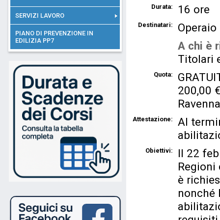
Durata:
16 ore
SERVIZI LAVORO
Destinatari:
Operaio
PIANO DI PREVENZIONE IN
EDILIZIA PP7
A chi è r
Titolari
Quota:
GRATUITO
200,00 € 
Ravenna
Attestazione:
Al termi
abilitaz
Obiettivi:
Il 22 fe
Regioni 
è richie
nonché l
abilitazi
requisit