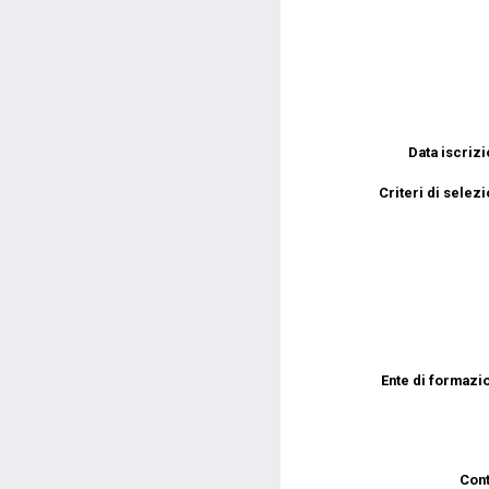
Data iscrizi
Criteri di selez
Ente di formazio
Cont