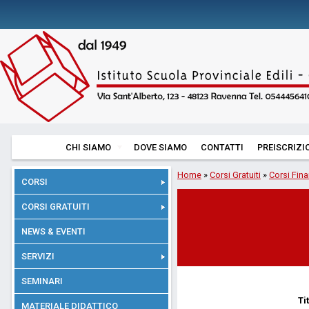
CHI SIAMO
DOVE SIAMO
CONTATTI
PREISCRIZI
Home
»
Corsi Gratuiti
»
Corsi Fina
CORSI
CORSI GRATUITI
NEWS & EVENTI
SERVIZI
SEMINARI
Ti
MATERIALE DIDATTICO