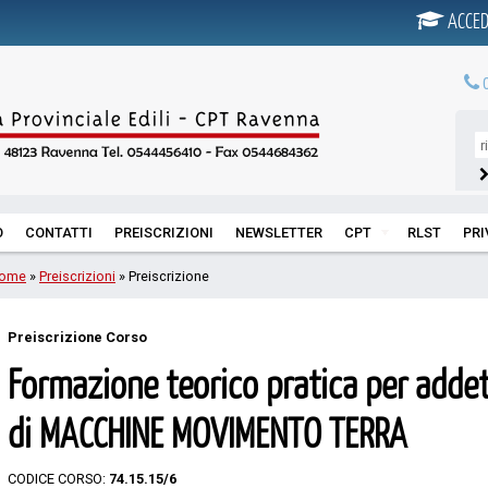
ACCED
0
O
CONTATTI
PREISCRIZIONI
NEWSLETTER
CPT
RLST
PR
ome
»
Preiscrizioni
» Preiscrizione
Preiscrizione Corso
Formazione teorico pratica per addet
di MACCHINE MOVIMENTO TERRA
CODICE CORSO:
74.15.15/6