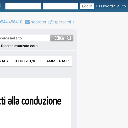
I
Password?
Aiuto
544 456410
segreteria@ispercorsi.it
Ricerca avanzata corsi
IVACY
D.LGS 231/01
AMM. TRASP.
ti alla conduzione