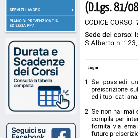
(D.Lgs. 81/08
SERVIZI LAVORO
CODICE CORSO:
PIANO DI PREVENZIONE IN
EDILIZIA PP7
Sede del corso: I
S.Alberto n. 123
Login
Se possiedi u
preiscrizione su
ed i tuoi dati a
Se non hai mai 
compila per inter
fornita via ema
future preiscrizi