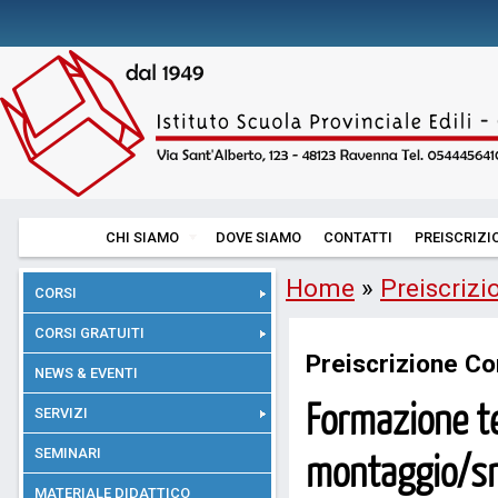
CHI SIAMO
DOVE SIAMO
CONTATTI
PREISCRIZI
Home
»
Preiscrizi
CORSI
CORSI GRATUITI
Preiscrizione Co
NEWS & EVENTI
Formazione te
SERVIZI
SEMINARI
montaggio/sm
MATERIALE DIDATTICO