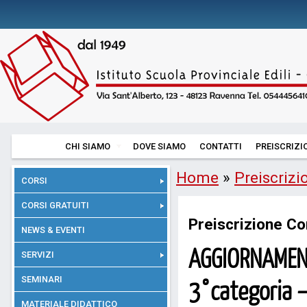
CHI SIAMO
DOVE SIAMO
CONTATTI
PREISCRIZI
Home
»
Preiscrizi
CORSI
CORSI GRATUITI
Preiscrizione Co
NEWS & EVENTI
AGGIORNAMENT
SERVIZI
SEMINARI
3°categoria –
MATERIALE DIDATTICO