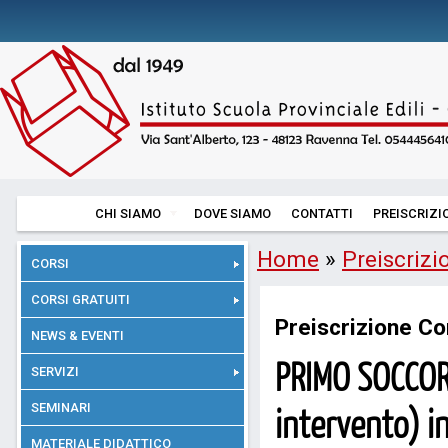
CHI SIAMO
DOVE SIAMO
CONTATTI
PREISCRIZI
Home
»
Preiscrizi
CORSI
CORSI GRATUITI
Preiscrizione Co
NEWS & EVENTI
PRIMO SOCCORS
SERVIZI
SEMINARI
intervento) in
MATERIALE DIDATTICO