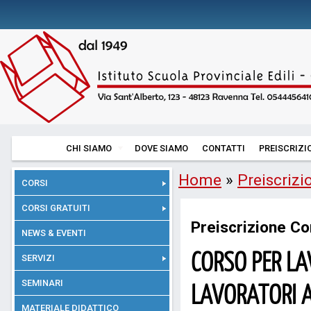
CHI SIAMO
DOVE SIAMO
CONTATTI
PREISCRIZI
Home
»
Preiscrizi
CORSI
CORSI GRATUITI
Preiscrizione Co
NEWS & EVENTI
CORSO PER LA
SERVIZI
SEMINARI
LAVORATORI A
MATERIALE DIDATTICO