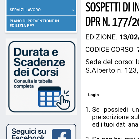
SOSPETTI DI I
SERVIZI LAVORO
DPR N. 177/2
PIANO DI PREVENZIONE IN
EDILIZIA PP7
EDIZIONE:
13/02
CODICE CORSO:
Sede del corso: I
S.Alberto n. 123
Login
Se possiedi u
preiscrizione su
ed i tuoi dati a