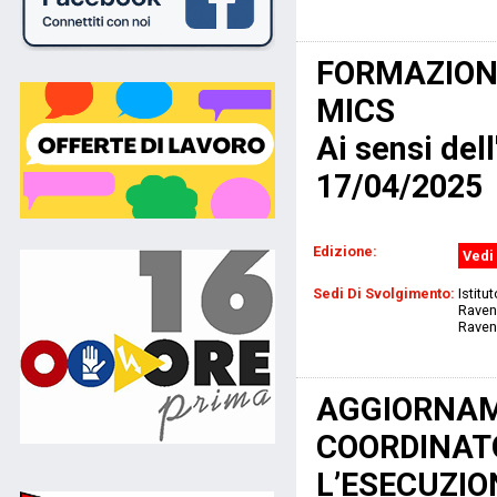
FORMAZIONE
MICS
Ai sensi del
17/04/2025
Edizione:
Vedi 
Sedi Di Svolgimento:
Istitu
Ravenn
Raven
AGGIORNAM
COORDINATO
L’ESECUZION