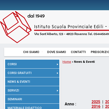
CHI SIAMO
DOVE SIAMO
CONTATTI
PREISCRIZI
Home
»
News & Eventi
CORSI
CORSI GRATUITI
NEWS & EVENTI
SERVIZI
SEMINARI
2025
|
2
Anno :
2016
|
2
MATERIALE DIDATTICO