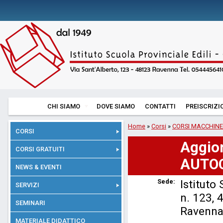
CHI SIAMO
DOVE SIAMO
CONTATTI
PREISCRIZI
Home
»
Corsi
»
CORSI MACCHINE
CORSI
Aggio
CORSI GRATUITI
AUTO
NEWS & EVENTI
Sede:
Istituto
SERVIZI
n. 123, 
SEMINARI
Ravenna
MATERIALE DIDATTICO