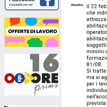
Obiettivi:
Il 22 fe
che indi
attrezza
abilitaz
operator
abilitazio
soggetti 
minimi d
formazio
81/08.
Si tratt
ma si ag
per i lav
individu
nell'acc
prevista 