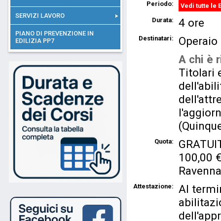
Periodo:
Vedi tutte le 
SERVIZI LAVORO
Durata:
4 ore
PIANO DI PREVENZIONE IN
Destinatari:
Operaio
EDILIZIA PP7
A chi è r
Titolari
dell'abil
dell'attr
l'aggio
(Quinque
Quota:
GRATUITO
100,00 € 
Ravenna
Attestazione:
Al termi
abilitaz
dell'app