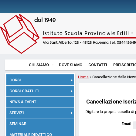
CHI SIAMO
DOVE SIAMO
CONTATTI
PREISCRIZI
Home
» Cancellazione dalla News
CORSI
CORSI GRATUITI
Cancellazione Iscri
NEWS & EVENTI
Digitare la propria casella di
SERVIZI
Email:
SEMINARI
MATERIALE DIDATTICO