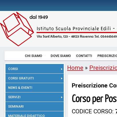
CHI SIAMO
DOVE SIAMO
CONTATTI
PREISCRIZI
Home
»
Preiscrizi
CORSI
CORSI GRATUITI
Preiscrizione Co
NEWS & EVENTI
Corso per Pos
SERVIZI
SEMINARI
CODICE CORSO:
MATERIALE DIDATTICO