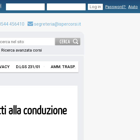
I
Password?
Aiuto
544 456410
segreteria@ispercorsi.it
Ricerca avanzata corsi
IVACY
D.LGS 231/01
AMM. TRASP.
ti alla conduzione