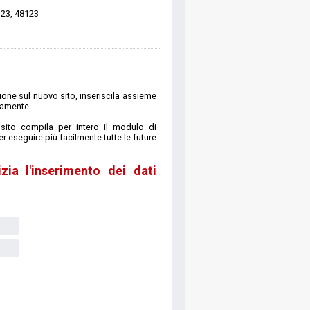
123, 48123
one sul nuovo sito, inseriscila assieme
camente.
ito compila per intero il modulo di
r eseguire più facilmente tutte le future
zia l'inserimento dei dati