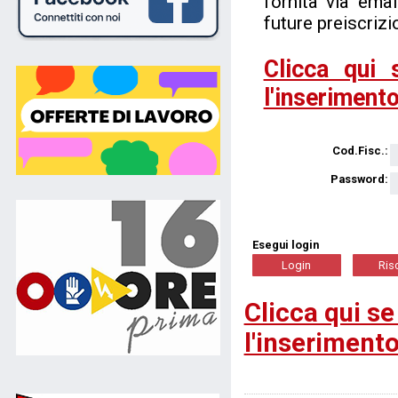
fornita via ema
future preiscrizi
Clicca qui 
l'inserimento
Cod.Fisc.:
Password:
Esegui login
Clicca qui se
l'inserimento