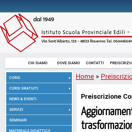
CHI SIAMO
DOVE SIAMO
CONTATTI
PREISCRIZI
Home
»
Preiscrizi
CORSI
CORSI GRATUITI
Preiscrizione Co
NEWS & EVENTI
Aggiornament
SERVIZI
SEMINARI
trasformazion
MATERIALE DIDATTICO